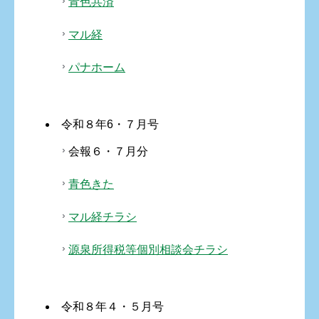
青色共済
マル経
パナホーム
令和８年6・７月号
会報６・７月分
青色きた
マル経チラシ
源泉所得税等個別相談会チラシ
令和８年４・５月号